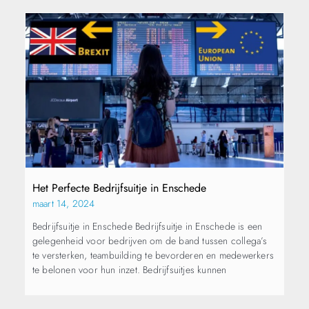
Het Perfecte Bedrijfsuitje in Enschede
maart 14, 2024
Bedrijfsuitje in Enschede Bedrijfsuitje in Enschede is een
gelegenheid voor bedrijven om de band tussen collega’s
te versterken, teambuilding te bevorderen en medewerkers
te belonen voor hun inzet. Bedrijfsuitjes kunnen