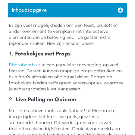
Inhoudsopgave
Er zijn veel mogelijkheden om een feest, bruiloft of
ander evenement te verrijken met interactieve
elementen die de beleving voor de gasten extra
bijzonder maken. Hier zijn enkele ideeën:
1.
Fotohokjes met Props
Photobooths
zijn een populaire toevoeging op veel
feesten. Gasten kunnen grappige props gebruiken en
hun foto’s afdrukken of digitaal delen. Sommige
fotohokjes bieden zelfs green screen-opties, waarmee
je achtergronden kunt aanpassen.
2.
Live Polling en Quizzen
Met interactieve tools zoals Kahoot! of Mentimeter
kun je tijdens het feest live polls, quizzen of
stemrondes houden. Dit werkt goed voor zowel
bruiloften als bedrijfsfeesten. Denk bijvoorbeeld aan
een quiz over het bruidspaar of een “Wie kent de jarige