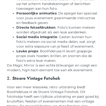
op het scherm handtekeningen of berichten
toevoegen aan hun foto.
Persoonlijke animaties
: De spiegel kan speciaal
voor jouw evenement geanimeerde instructies
en feedback geven.
Directe fotoafdrukken
: Foto’s kunnen meteen
worden afgedrukt als een leuk aandenken.
Social media integratie
: Gasten kunnen hun
foto’s meteen via social media delen, wat zorgt
voor extra exposure van je feest of evenement.
Leuke props
: Boothdeluxe.nl levert grappige
props zoals hoeden, brillen, en snorren die de
foto’s extra leuk maken.
De Magic Mirror is een echte blikvanger en voegt een
modern, high-tech element toe aan elk evenement.
2.
Stoere Vintage Fotohok
Voor een meer klassieke, retro uitstraling biedt
Boothdeluxe.nl de Stoere Vintage Fotohok. Dit
fotohokje heeft een tijdloze uitstraling en past goed bij
bruiloften, feesten of evenementen met een vintage
thema. De mogelijkheden van deze fotohok zijn: