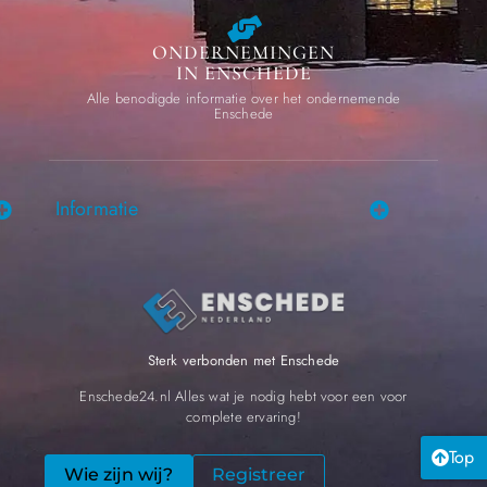
ONDERNEMINGEN
IN ENSCHEDE
Alle benodigde informatie over het ondernemende
Enschede
Informatie
Sterk verbonden met Enschede
Enschede24.nl Alles wat je nodig hebt voor een voor
complete ervaring!
Top
Wie zijn wij?
Registreer