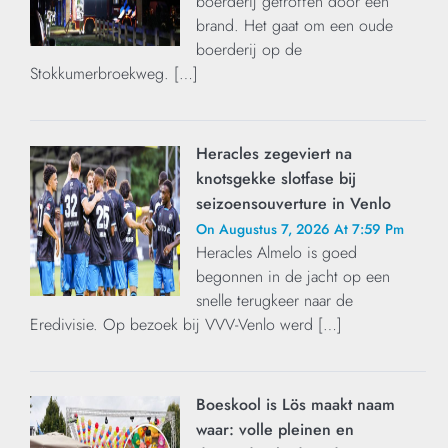
boerderij getroffen door een
brand. Het gaat om een oude
boerderij op de
Stokkumerbroekweg. […]
Heracles zegeviert na
knotsgekke slotfase bij
seizoensouverture in Venlo
On Augustus 7, 2026 At 7:59 Pm
Heracles Almelo is goed
begonnen in de jacht op een
snelle terugkeer naar de
Eredivisie. Op bezoek bij VVV-Venlo werd […]
Boeskool is Lös maakt naam
waar: volle pleinen en