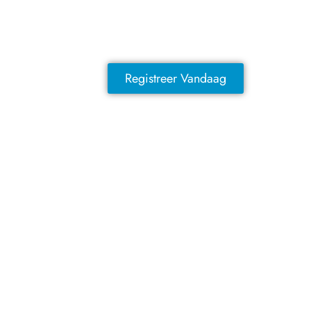
Sluit je vandaag nog aan en ontdek
exclusieve voordelen!
Registreer Vandaag