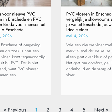
s voor nieuwe PVC
PVC vloeren in Ensched
en in Enschede en PVC
vergelijk je showrooms 
n Breda voor mensen uit
je vanuit Enschede jouw
gio Enschede
ideale vloer
9, 2026
mei 4, 2026
 Enschede of omgeving
Wie een nieuwe vloer zoek
en op zoek is naar een
merkt al snel dat de keuze 
 vloer, komt tegenwoordig
alleen gaat over kleur of p
 uit bij PVC. Dat is niet
Het gaat om comfort, gelu
send, want PVC vloeren
onderhoud en de vraag of
neren een
vloer
« Previous
1
2
3
4
5
Next »