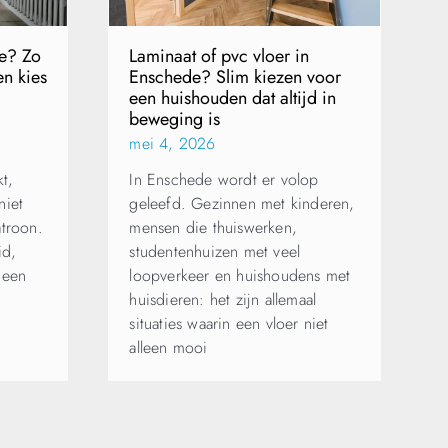
e? Zo
Laminaat of pvc vloer in
en kies
Enschede? Slim kiezen voor
een huishouden dat altijd in
beweging is
mei 4, 2026
t,
In Enschede wordt er volop
niet
geleefd. Gezinnen met kinderen,
atroon.
mensen die thuiswerken,
id,
studentenhuizen met veel
 een
loopverkeer en huishoudens met
huisdieren: het zijn allemaal
situaties waarin een vloer niet
alleen mooi