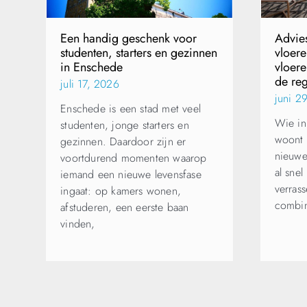
Een handig geschenk voor
Advie
studenten, starters en gezinnen
vloer
in Enschede
vloere
de re
juli 17, 2026
juni 2
Enschede is een stad met veel
Wie in
studenten, jonge starters en
woont 
gezinnen. Daardoor zijn er
nieuwe
voortdurend momenten waarop
al snel
iemand een nieuwe levensfase
verras
ingaat: op kamers wonen,
combi
afstuderen, een eerste baan
vinden,