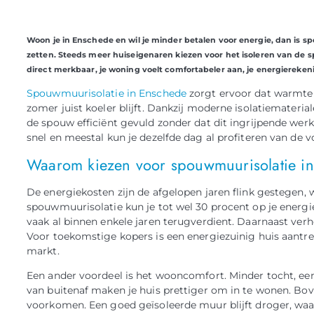
Woon je in Enschede en wil je minder betalen voor energie, dan is s
zetten. Steeds meer huiseigenaren kiezen voor het isoleren van de 
direct merkbaar, je woning voelt comfortabeler aan, je energiereken
Spouwmuurisolatie in Enschede
zorgt ervoor dat warmte in
zomer juist koeler blijft. Dankzij moderne isolatiemateria
de spouw efficiënt gevuld zonder dat dit ingrijpende we
snel en meestal kun je dezelfde dag al profiteren van de v
Waarom kiezen voor spouwmuurisolatie i
De energiekosten zijn de afgelopen jaren flink gestegen, 
spouwmuurisolatie kun je tot wel 30 procent op je energi
vaak al binnen enkele jaren terugverdient. Daarnaast ver
Voor toekomstige kopers is een energiezuinig huis aantre
markt.
Een ander voordeel is het wooncomfort. Minder tocht, ee
van buitenaf maken je huis prettiger om in te wonen. B
voorkomen. Een goed geïsoleerde muur blijft droger, wa