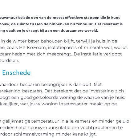
pouwmuurisolatie een van de meest effectieve stappen die je kunt
spouw, de ruimte tussen de binnen- en buitenmuur. Het resultaat is
ing daalt en je draagt bij aan een duurzamere wereld.
 de winter beter behouden blijft, terwijl je huis in de
len, zoals HR IsoFoam, isolatieparels of minerale wol, wordt
rkzaamheden met zich meebrengt. De installatie verloopt
oordelen.
n Enschede
waardoor besparen belangrijker is dan ooit. Met
erekening besparen. Dat betekent dat de investering zich
hoogt een goed geïsoleerde woning de waarde van je huis.
kkelijker, wat jouw woning interessanter maakt op de
n gelijkmatige temperatuur in alle kamers en minder geluid
ovendien helpt spouwmuurisolatie om vochtproblemen te
ardoor schimmelvorming minder kans krijgt.