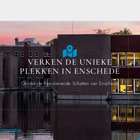
VERKEN DE UNIEKE
PLEKKEN IN ENSCHEDE
.
Ontdek de Fascinerende Schatten van Enschede
A
formatie
euws