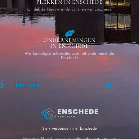
PLEKKEN IN ENSCHEDE
Ontdek de Fascinerende Schatten van Enschede
ONDERNEMINGEN
IN ENSCHEDE
Alle benodigde informatie over het ondernemende
Enschede
Informatie
Sterk verbonden met Enschede
Enschede24.nl Alles wat je nodig hebt voor een voor