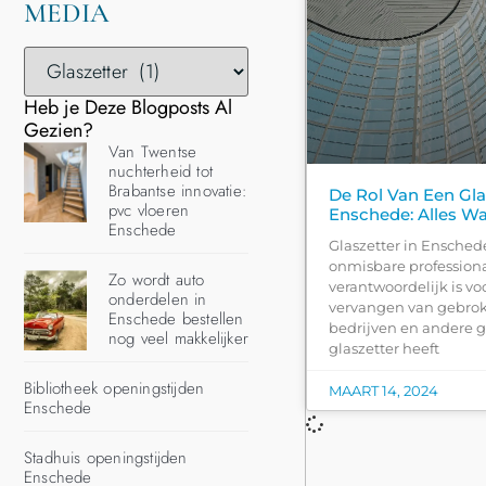
MEDIA
Heb je Deze Blogposts Al
Gezien?
Van Twentse
nuchterheid tot
Brabantse innovatie:
De Rol Van Een Gla
pvc vloeren
Enschede: Alles W
Enschede
Glaszetter in Enschede
onmisbare professiona
Zo wordt auto
verantwoordelijk is vo
onderdelen in
vervangen van gebroke
Enschede bestellen
bedrijven en andere 
nog veel makkelijker
glaszetter heeft
Bibliotheek openingstijden
MAART 14, 2024
Enschede
Stadhuis openingstijden
Enschede