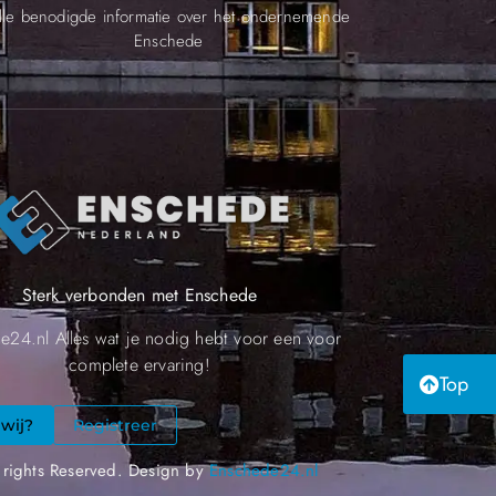
lle benodigde informatie over het ondernemende
Enschede
Sterk verbonden met Enschede
e24.nl Alles wat je nodig hebt voor een voor
complete ervaring!
Top
 wij?
Registreer
 rights Reserved. Design by
Enschede24.nl