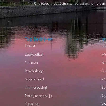
Ons toegewijde team staat paraat om te helpen
Top Bedrijven
In
Diëtist
Ni
Zaalvoetbal
We
Tuinman
No
Psycholoog
Ov
Sportschool
Wi
Timmerbedrijf
Be
Praktijkonderwijs
Re
Catering
We