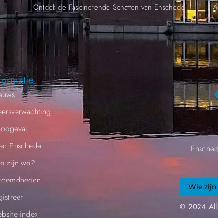
.
Ontdek de Fascinerende Schatten van Enschede
A
formatie
euws
ersverwachting
odgeval
er Enschede
Ensched
e zijn we?
roemdheden​
Wie zijn
gistreer
© 2024 All
bsite index