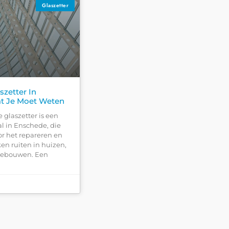
Glaszetter
szetter In
at Je Moet Weten
 glaszetter is een
l in Enschede, die
or het repareren en
n ruiten in huizen,
gebouwen. Een