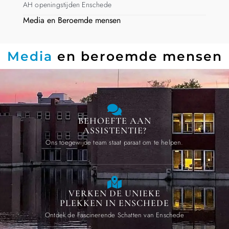
AH openingstijden Enschede
Media en Beroemde mensen
Media
en beroemde mensen
BEHOEFTE AAN
ASSISTENTIE?
Ons toegewijde team staat paraat om te helpen.
VERKEN DE UNIEKE
PLEKKEN IN ENSCHEDE
Ontdek de Fascinerende Schatten van Enschede