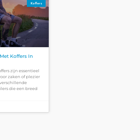
Koffers
Met Koffers In
fers zijn essentieel
voor zaken of plezier
 verschillende
ilers die een breed