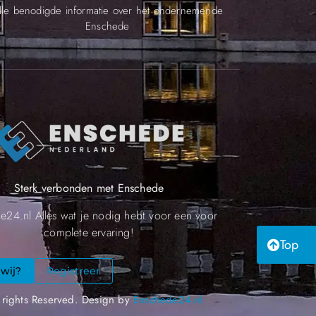
lle benodigde informatie over het ondernemende
Enschede
Sterk verbonden met Enschede
e24.nl Alles wat je nodig hebt voor een voor
complete ervaring!
Top
 wij?
Registreer
 rights Reserved. Design by
Enschede24.nl