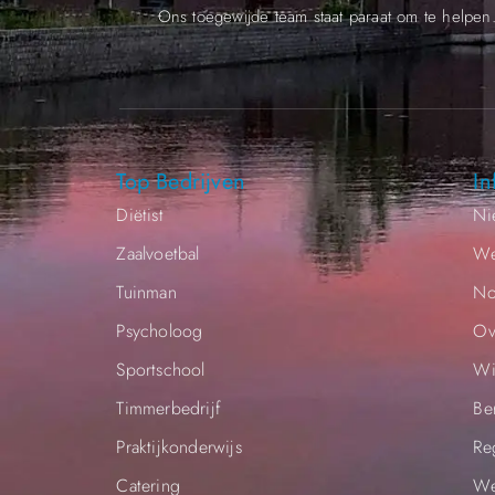
Ons toegewijde team staat paraat om te helpen
Top Bedrijven
In
Diëtist
Ni
Zaalvoetbal
We
Tuinman
No
Psycholoog
Ov
Sportschool
Wi
Timmerbedrijf
Be
Praktijkonderwijs
Re
Catering
We