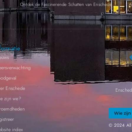
.
Ontdek de Fascinerende Schatten van Enschede
A
formatie
euws
ersverwachting
odgeval
er Enschede
Ensched
e zijn we?
roemdheden​
Wie zijn
gistreer
© 2024 All
bsite index