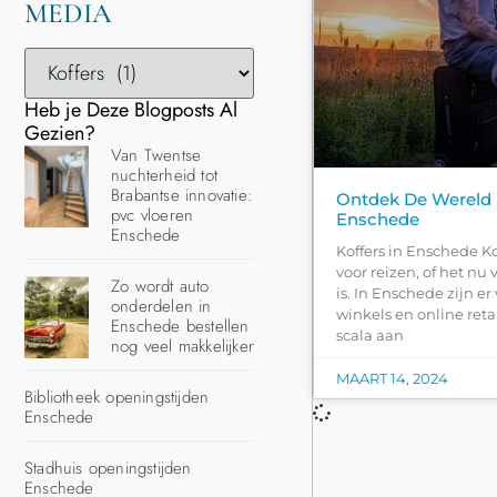
MEDIA
Heb je Deze Blogposts Al
Gezien?
Van Twentse
nuchterheid tot
Brabantse innovatie:
Ontdek De Wereld 
pvc vloeren
Enschede
Enschede
Koffers in Enschede Kof
voor reizen, of het nu 
Zo wordt auto
is. In Enschede zijn er
onderdelen in
winkels en online reta
Enschede bestellen
scala aan
nog veel makkelijker
MAART 14, 2024
Bibliotheek openingstijden
Enschede
Stadhuis openingstijden
Enschede