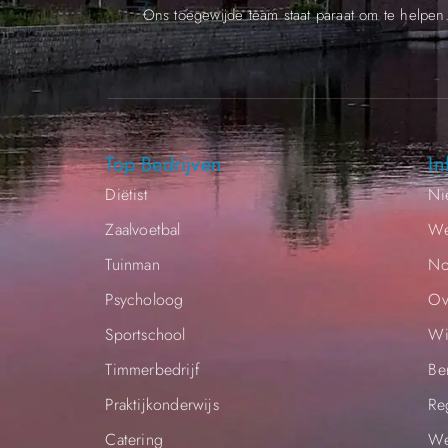
Ons toegewijde team staat paraat om te helpen
Top Bedrijven
In
Diëtist
Ni
Zaalvoetbal
We
Tuinman
No
Psycholoog
Ov
Sportschool
Wi
Timmerbedrijf
Be
Praktijkonderwijs
Re
Catering
We