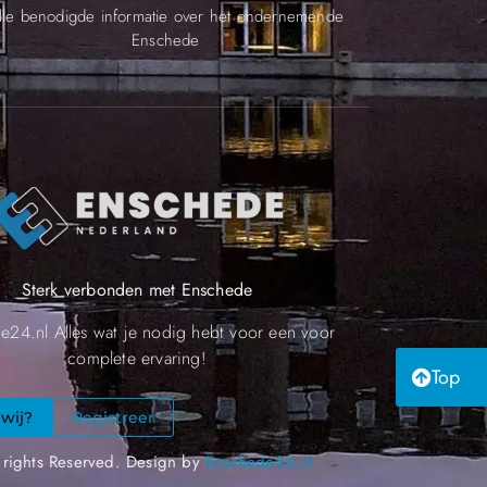
lle benodigde informatie over het ondernemende
Enschede
Sterk verbonden met Enschede
e24.nl Alles wat je nodig hebt voor een voor
complete ervaring!
Top
 wij?
Registreer
 rights Reserved. Design by
Enschede24.nl