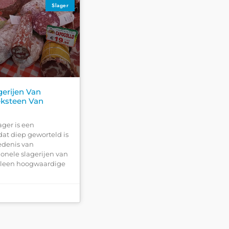
Slager
gerijen Van
ksteen Van
ager is een
at diep geworteld is
iedenis van
ionele slagerijen van
alleen hoogwaardige