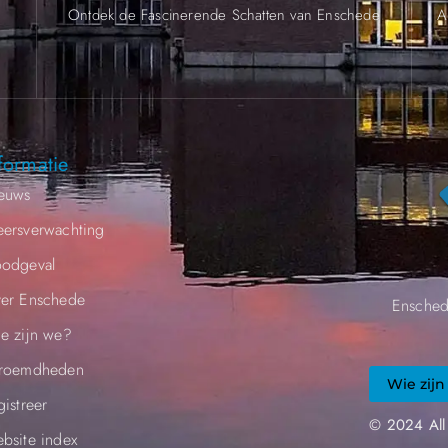
.
Ontdek de Fascinerende Schatten van Enschede
A
formatie
euws
ersverwachting
odgeval
er Enschede
Ensched
e zijn we?
roemdheden​
Wie zijn
gistreer
© 2024 All
bsite index