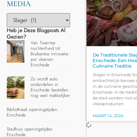
MEDIA
Heb je Deze Blogposts Al
Gezien?
Van Twentse
nuchterheid tot
Brabantse innovatie:
De Traditionele Sla
pvc vloeren
Enschede: Een Hoe
Enschede
Culinaire Traditie
Slager in Enschede Sl
Zo wordt auto
ambachtelijk beroep d
onderdelen in
in de culinaire gesch
Enschede bestellen
Enschede. In de tradit
nog veel makkelijker
de stad worden niet 
vleesproducten
Bibliotheek openingstijden
Enschede
MAART 14, 2024
Stadhuis openingstijden
Enschede