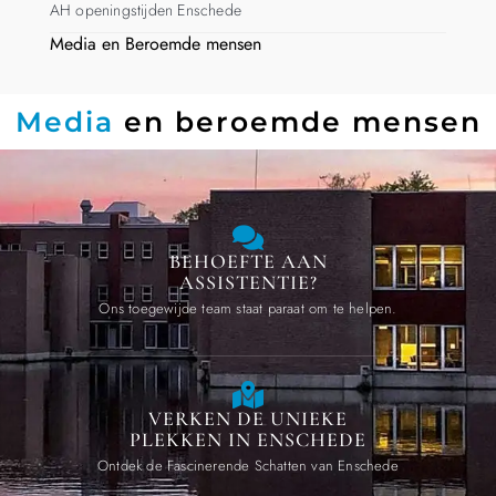
AH openingstijden Enschede
Media en Beroemde mensen
Media
en beroemde mensen
BEHOEFTE AAN
ASSISTENTIE?
Ons toegewijde team staat paraat om te helpen.
VERKEN DE UNIEKE
PLEKKEN IN ENSCHEDE
Ontdek de Fascinerende Schatten van Enschede