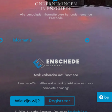
ONDERNEMINGEN
IN ENSCHEDE
Alle benodigde informatie over het ondernemende
Enschede
Informatie
Sterk verbonden met Enschede
Enschede24.nl Alles wat je nodig hebt voor een voor
complete ervaring!
Top
Wie zijn wij?
Registreer
© 2024 All rights Reserved. Design by
Enschede24.nl