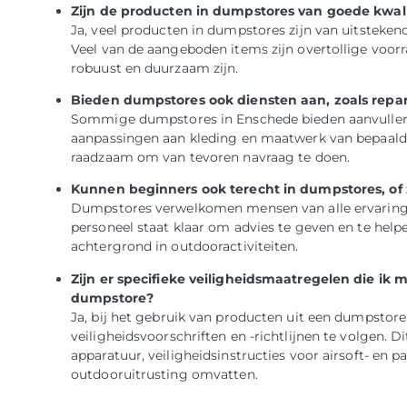
Zijn de producten in dumpstores van goede kwali
Ja, veel producten in dumpstores zijn van uitstekend
Veel van de aangeboden items zijn overtollige voorr
robuust en duurzaam zijn.
Bieden dumpstores ook diensten aan, zoals repa
Sommige dumpstores in Enschede bieden aanvullende
aanpassingen aan kleding en maatwerk van bepaalde p
raadzaam om van tevoren navraag te doen.
Kunnen beginners ook terecht in dumpstores, of z
Dumpstores verwelkomen mensen van alle ervaringsn
personeel staat klaar om advies te geven en te helpe
achtergrond in outdooractiviteiten.
Zijn er specifieke veiligheidsmaatregelen die ik
dumpstore?
Ja, bij het gebruik van producten uit een dumpstore
veiligheidsvoorschriften en -richtlijnen te volgen. 
apparatuur, veiligheidsinstructies voor airsoft- e
outdooruitrusting omvatten.