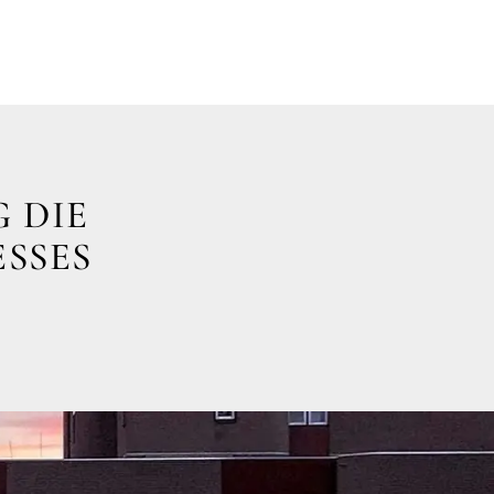
 DIE
ESSES