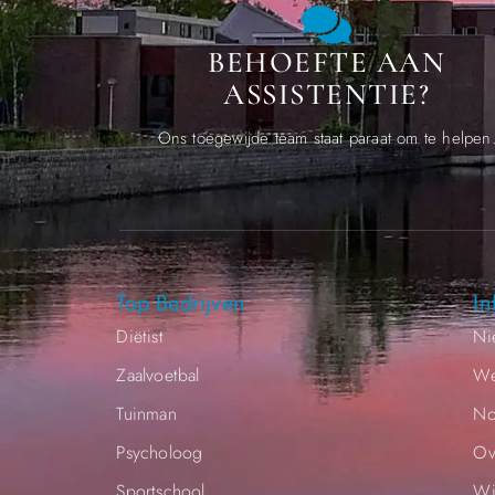
BEHOEFTE AAN
ASSISTENTIE?
Ons toegewijde team staat paraat om te helpen
Top Bedrijven
In
Diëtist
Ni
Zaalvoetbal
We
Tuinman
No
Psycholoog
Ov
Sportschool
Wi