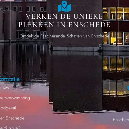
VERKEN DE UNIEKE
PLEKKEN IN ENSCHEDE
.
Ontdek de Fascinerende Schatten van Enschede
A
formatie
euws
ersverwachting
odgeval
er Enschede
Ensched
e zijn we?