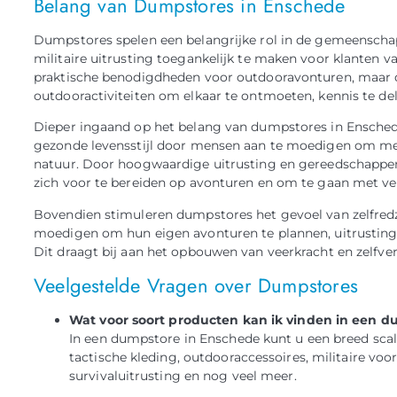
Belang van Dumpstores in Enschede
Dumpstores spelen een belangrijke rol in de gemeenscha
militaire uitrusting toegankelijk te maken voor klanten va
praktische benodigdheden voor outdooravonturen, maar d
outdooractiviteiten om elkaar te ontmoeten, kennis te del
Dieper ingaand op het belang van dumpstores in Enschede
gezonde levensstijl door mensen aan te moedigen om meer
natuur. Door hoogwaardige uitrusting en gereedschapp
zich voor te bereiden op avonturen en om te gaan met v
Bovendien stimuleren dumpstores het gevoel van zelfred
moedigen om hun eigen avonturen te plannen, uitrusting
Dit draagt bij aan het opbouwen van veerkracht en zelfvert
Veelgestelde Vragen over Dumpstores
Wat voor soort producten kan ik vinden in een 
In een dumpstore in Enschede kunt u een breed sca
tactische kleding, outdooraccessoires, militaire voo
survivaluitrusting en nog veel meer.