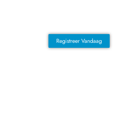
Sluit je vandaag nog aan en ontdek
exclusieve voordelen!
Registreer Vandaag