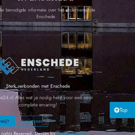
lle benodigde informatie over het ondernemende
Enschede
Sterk verbonden met Enschede
e24.nl Alles wat je nodig hebt voor een voor
complete ervaring!
Top
 wij?
Registreer
 rights Reserved. Design by
Enschede24.nl