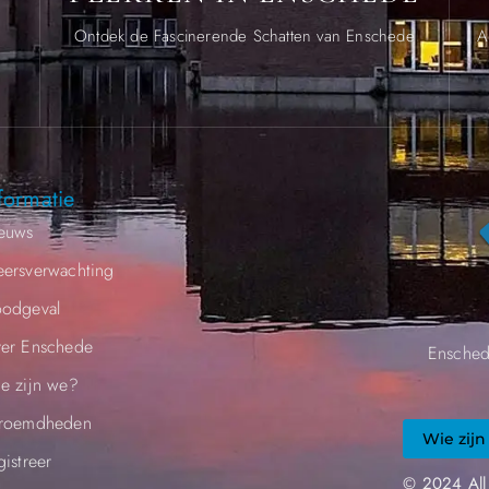
.
Ontdek de Fascinerende Schatten van Enschede
A
formatie
euws
ersverwachting
odgeval
er Enschede
Ensched
e zijn we?
roemdheden​
Wie zijn
gistreer
© 2024 All