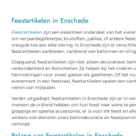
Feestartikelen in Enschede
Feestartikelen
zijn een essentieel onderdeel van het vier
om verjaardagsfeestjes, bruiloften, jubilea, of andere fees
vreugde toe aan elke viering. In Enschede zijn er verschill
feestartikelen aanbieden, variërend van ballonnen en slin
Diepgaand, feestartikelen zijn niet alleen decoratieve it
verbondenheid en festiviteiten. Ze helpen bij het creëren 
herinneringen voor zowel gasten als gastheren. Of het nu
evenement in een feestzaal, feestartikelen spelen een ce
vieren van mijlpalen.
Verder uitgediept, feestartikelen in Enschede zijn er in ve
mensen de vrijheid hebben om hun feest naar wens te pers
grappige en speelse accessoires, er is voor elk feest en e
winkels ook diensten zoals ballondecoratie en feestplann
verloopt.
Belang van Feestartikelen in Enschede