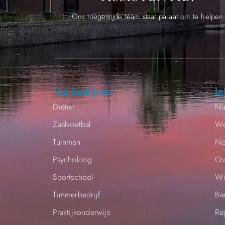
Ons toegewijde team staat paraat om te helpen
Top Bedrijven
In
Diëtist
Ni
Zaalvoetbal
We
Tuinman
No
Psycholoog
Ov
Sportschool
Wi
Timmerbedrijf
Be
Praktijkonderwijs
Re