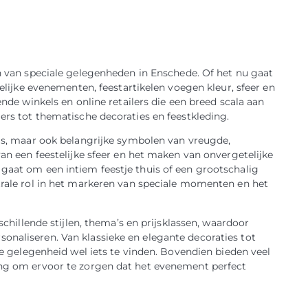
en van speciale gelegenheden in Enschede. Of het nu gaat
telijke evenementen, feestartikelen voegen kleur, sfeer en
ende winkels en online retailers die een breed scala aan
gers tot thematische decoraties en feestkleding.
ems, maar ook belangrijke symbolen van vreugde,
van een feestelijke sfeer en het maken van onvergetelijke
 gaat om een intiem feestje thuis of een grootschalig
ntrale rol in het markeren van speciale momenten en het
rschillende stijlen, thema’s en prijsklassen, waardoor
onaliseren. Van klassieke en elegante decoraties tot
lke gelegenheid wel iets te vinden. Bovendien bieden veel
ing om ervoor te zorgen dat het evenement perfect