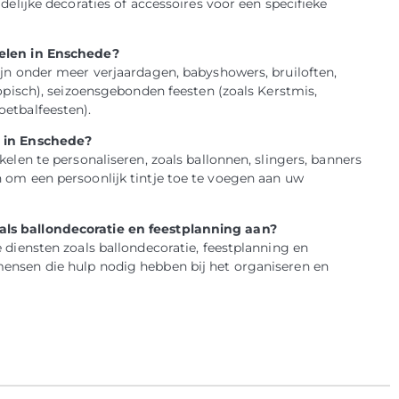
delijke decoraties of accessoires voor een specifieke
kelen in Enschede?
ijn onder meer verjaardagen, babyshowers, bruiloften,
ropisch), seizoensgebonden feesten (zoals Kerstmis,
oetbalfeesten).
n in Enschede?
kelen te personaliseren, zoals ballonnen, slingers, banners
 om een persoonlijk tintje toe te voegen aan uw
als ballondecoratie en feestplanning aan?
 diensten zoals ballondecoratie, feestplanning en
ensen die hulp nodig hebben bij het organiseren en