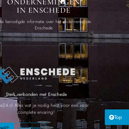
ONDERNEMINGEN
IN ENSCHEDE
lle benodigde informatie over het ondernemende
Enschede
Sterk verbonden met Enschede
e24.nl Alles wat je nodig hebt voor een voor
complete ervaring!
Top
 wij?
Registreer