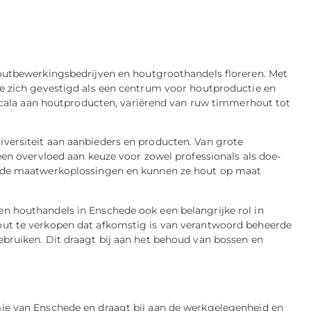
houtbewerkingsbedrijven en houtgroothandels floreren. Met
de zich gevestigd als een centrum voor houtproductie en
d scala aan houtproducten, variërend van ruw timmerhout tot
versiteit aan aanbieders en producten. Van grote
een overvloed aan keuze voor zowel professionals als doe-
hede maatwerkoplossingen en kunnen ze hout op maat
n houthandels in Enschede ook een belangrijke rol in
out te verkopen dat afkomstig is van verantwoord beheerde
bruiken. Dit draagt bij aan het behoud van bossen en
ie van Enschede en draagt bij aan de werkgelegenheid en