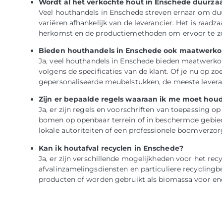
Wordt al het verkochte hout in Enschede duurz
Veel houthandels in Enschede streven ernaar om d
variëren afhankelijk van de leverancier. Het is raad
herkomst en de productiemethoden om ervoor te zor
Bieden houthandels in Enschede ook maatwerko
Ja, veel houthandels in Enschede bieden maatwerk
volgens de specificaties van de klant. Of je nu op 
gepersonaliseerde meubelstukken, de meeste leveran
Zijn er bepaalde regels waaraan ik me moet hou
Ja, er zijn regels en voorschriften van toepassing 
bomen op openbaar terrein of in beschermde gebied
lokale autoriteiten of een professionele boomverzo
Kan ik houtafval recyclen in Enschede?
Ja, er zijn verschillende mogelijkheden voor het re
afvalinzamelingsdiensten en particuliere recycling
producten of worden gebruikt als biomassa voor e