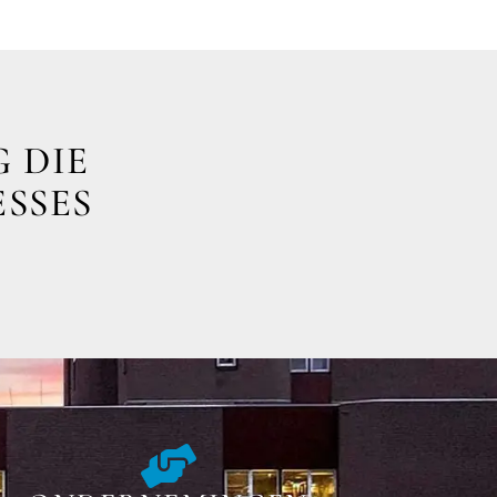
 DIE
ESSES