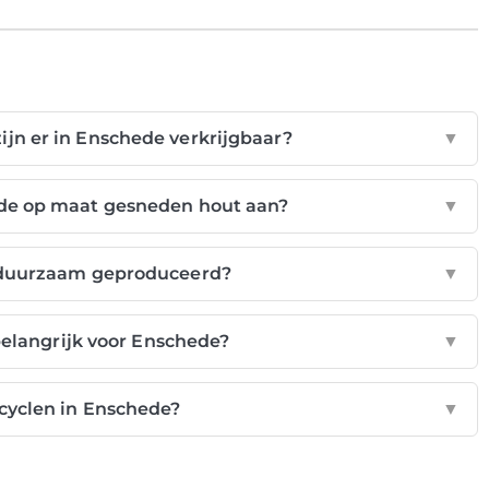
jn er in Enschede verkrijgbaar?
▼
de op maat gesneden hout aan?
▼
e duurzaam geproduceerd?
▼
elangrijk voor Enschede?
▼
ecyclen in Enschede?
▼