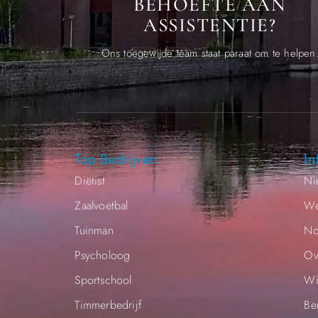
BEHOEFTE AAN
ASSISTENTIE?
Ons toegewijde team staat paraat om te helpen
Top Bedrijven
In
Diëtist
Ni
Zaalvoetbal
We
Tuinman
No
Psycholoog
Ov
Sportschool
Wi
Timmerbedrijf
Be