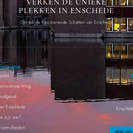
VERKEN DE UNIEKE
PLEKKEN IN ENSCHEDE
.
Ontdek de Fascinerende Schatten van Enschede
A
formatie
euws
ersverwachting
odgeval
er Enschede
Ensched
e zijn we?
roemdheden​
Wie zijn