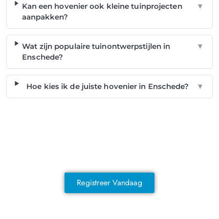
Kan een hovenier ook kleine tuinprojecten
▼
aanpakken?
Wat zijn populaire tuinontwerpstijlen in
▼
Enschede?
Hoe kies ik de juiste hovenier in Enschede?
▼
NOG GEEN LID?
Sluit je vandaag nog aan en ontdek
exclusieve voordelen!
Registreer Vandaag