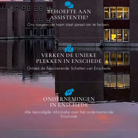
BEHOEFTE AAN
ASSISTENTIE?
Ons toegewijde team staat paraat om te helpen.
VERKEN DE UNIEKE
PLEKKEN IN ENSCHEDE
Ontdek de Fascinerende Schatten van Enschede
ONDERNEMINGEN
IN ENSCHEDE
Alle benodigde informatie over het ondernemende
Enschede