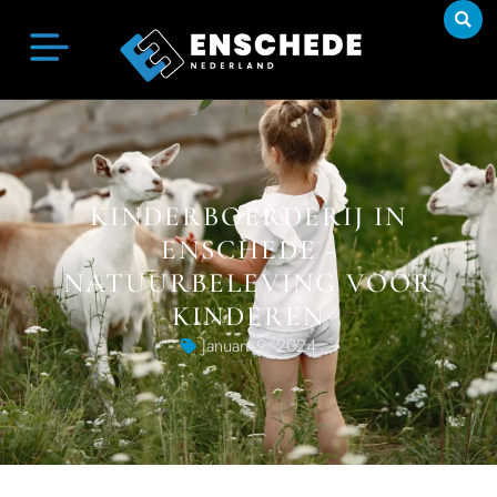
KINDERBOERDERIJ IN
ENSCHEDE -
NATUURBELEVING VOOR
KINDEREN
Januari 9, 2024