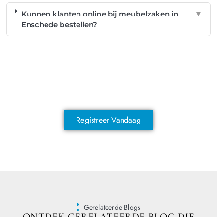
Kunnen klanten online bij meubelzaken in
▼
Enschede bestellen?
NOG GEEN LID?
Sluit je vandaag nog aan en ontdek
exclusieve voordelen!
Registreer Vandaag
Gerelateerde Blogs
ONTDEK GERELATEERDE BLOG DIE