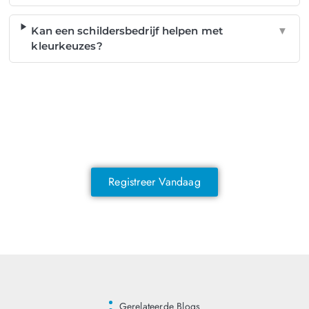
Kan een schildersbedrijf helpen met
▼
kleurkeuzes?
NOG GEEN LID?
Sluit je vandaag nog aan en ontdek
exclusieve voordelen!
Registreer Vandaag
Gerelateerde Blogs