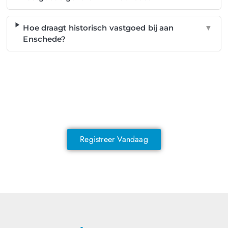
Hoe draagt historisch vastgoed bij aan
▼
Enschede?
NOG GEEN LID?
Sluit je vandaag nog aan en ontdek
exclusieve voordelen!
Registreer Vandaag