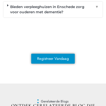
Bieden verpleeghuizen in Enschede zorg
▼
voor ouderen met dementie?
NOG GEEN LID?
Sluit je vandaag nog aan en ontdek
exclusieve voordelen!
Registreer Vandaag
Gerelateerde Blogs
ONTDEK GERELATEERDE BLOG DIE