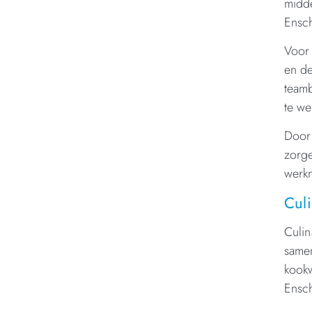
midde
Ensch
Voor 
en de
teamb
te we
Door 
zorge
werkn
Culi
Culin
samen
kookw
Ensch