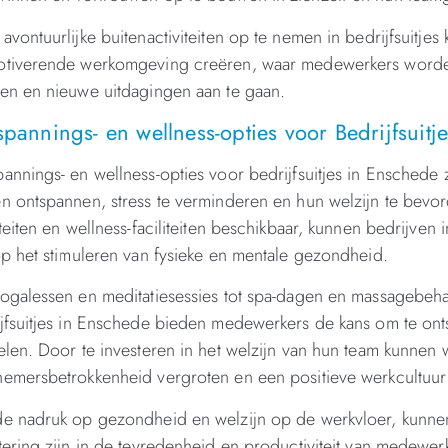
avontuurlijke buitenactiviteiten op te nemen in bedrijfsuitj
otiverende werkomgeving creëren, waar medewerkers worde
en en nieuwe uitdagingen aan te gaan.
pannings- en wellness-opties voor Bedrijfsuitj
annings- en wellness-opties voor bedrijfsuitjes in Ensched
n ontspannen, stress te verminderen en hun welzijn te bevo
iteiten en wellness-faciliteiten beschikbaar, kunnen bedrijven
op het stimuleren van fysieke en mentale gezondheid.
ogalessen en meditatiesessies tot spa-dagen en massagebeha
jfsuitjes in Enschede bieden medewerkers de kans om te onts
elen. Door te investeren in het welzijn van hun team kunnen
emersbetrokkenheid vergroten en een positieve werkcultuu
e nadruk op gezondheid en welzijn op de werkvloer, kunnen
tering zijn in de tevredenheid en productiviteit van medewer