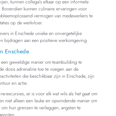
ijen, kunnen collega’s elkaar op een informele
Bovendien kunnen culinaire ervaringen voor
t probleemoplossend vermogen van medewerkers te
taties op de werkvloer.
gevers in Enschede unieke en onvergetelijke
 en bijdragen aan een positieve werkomgeving.
 in Enschede
ijn een geweldige manier om teambuilding te
de dosis adrenaline toe te voegen aan de
ctiviteiten die beschikbaar zijn in Enschede, zijn
ntuur en actie.
e-excursies, er is voor elk wat wils als het gaat om
ieden niet alleen een leuke en opwindende manier om
 om hun grenzen te verleggen, angsten te
genoten.