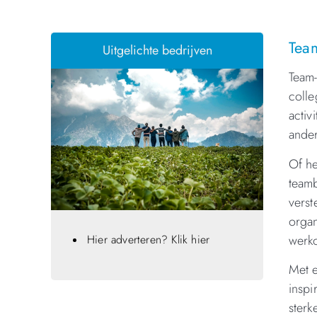
Team
Uitgelichte bedrijven
Team-
colle
activ
ande
Of he
teamb
verst
organ
werk
Hier adverteren? Klik hier
Met e
inspi
sterk