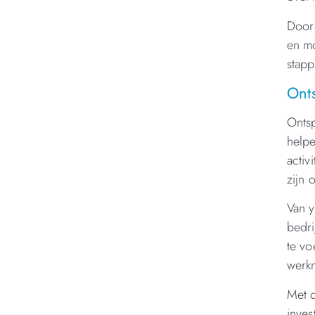
Door 
en m
stapp
Onts
Ontsp
helpe
activ
zijn 
Van y
bedri
te vo
werkn
Met d
inves