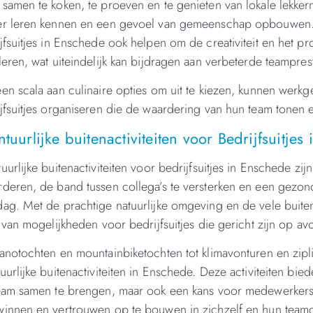
samen te koken, te proeven en te genieten van lokale lekkern
er leren kennen en een gevoel van gemeenschap opbouwen. 
jfsuitjes in Enschede ook helpen om de creativiteit en he
leren, wat uiteindelijk kan bijdragen aan verbeterde teampres
en scala aan culinaire opties om uit te kiezen, kunnen werk
jfsuitjes organiseren die de waardering van hun team tonen
tuurlijke buitenactiviteiten voor Bedrijfsuitjes
uurlijke buitenactiviteiten voor bedrijfsuitjes in Enschede z
deren, de band tussen collega’s te versterken en een gezon
ag. Met de prachtige natuurlijke omgeving en de vele buitena
l van mogelijkheden voor bedrijfsuitjes die gericht zijn op avo
anotochten en mountainbiketochten tot klimavonturen en ziplin
uurlijke buitenactiviteiten in Enschede. Deze activiteiten b
eam samen te brengen, maar ook een kans voor medewerkers
innen en vertrouwen op te bouwen in zichzelf en hun team