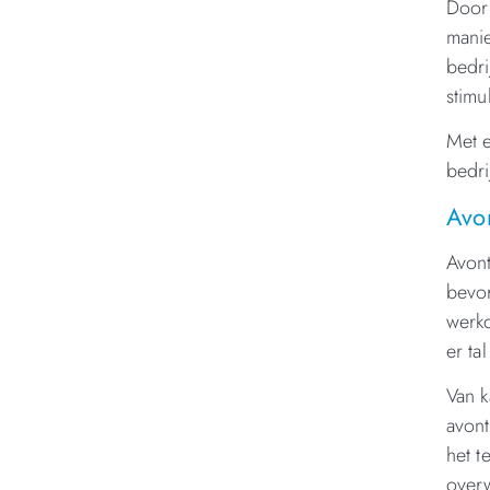
Door 
mani
bedri
stimu
Met e
bedri
Avon
Avont
bevor
werkd
er ta
Van k
avont
het t
overw