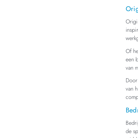
Orig
Origi
inspi
werkg
Of he
een b
van m
Door 
van h
compe
Bedr
Bedri
de sp