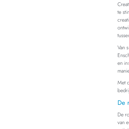
Creat
te st
creat
ontwi
tusse
Van s
Ensch
en in
manie
Met d
bedri
De r
De ro
van e