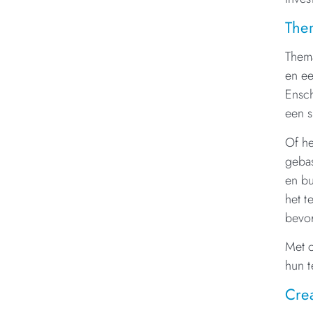
The
Thema
en ee
Ensch
een s
Of he
gebas
en bu
het t
bevo
Met c
hun t
Crea