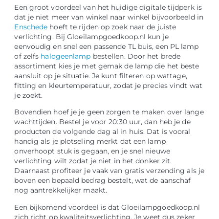
Een groot voordeel van het huidige digitale tijdperk is
dat je niet meer van winkel naar winkel bijvoorbeeld in
Enschede
hoeft te rijden op zoek naar de juiste
verlichting. Bij Gloeilampgoedkoop.nl kun je
eenvoudig en snel een passende TL buis, een PL lamp
of zelfs
halogeenlamp
bestellen. Door het brede
assortiment kies je met gemak de lamp die het beste
aansluit op je situatie. Je kunt filteren op wattage,
fitting en kleurtemperatuur, zodat je precies vindt wat
je zoekt.
Bovendien hoef je je geen zorgen te maken over lange
wachttijden. Bestel je voor 20:30 uur, dan heb je de
producten de volgende dag al in huis. Dat is vooral
handig als je plotseling merkt dat een lamp
onverhoopt stuk is gegaan, en je snel nieuwe
verlichting wilt zodat je niet in het donker zit.
Daarnaast profiteer je vaak van gratis verzending als je
boven een bepaald bedrag bestelt, wat de aanschaf
nog aantrekkelijker maakt.
Een bijkomend voordeel is dat Gloeilampgoedkoop.nl
zich richt op kwaliteitsverlichting. Je weet dus zeker