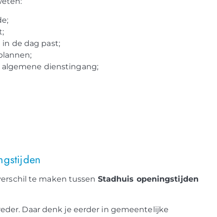
weten:
de;
;
in de dag past;
plannen;
s algemene dienstingang;
ngstijden
 verschil te maken tussen
Stadhuis openingstijden
reder. Daar denk je eerder in gemeentelijke