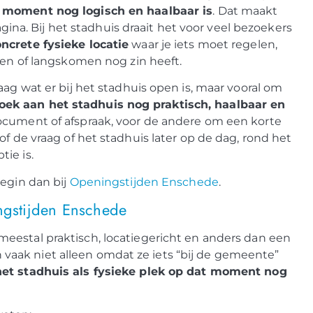
t moment nog logisch en haalbaar is
. Dat maakt
a. Bij het stadhuis draait het voor veel bezoekers
ncrete fysieke locatie
waar je iets moet regelen,
len of langskomen nog zin heeft.
aag wat er bij het stadhuis open is, maar vooral om
oek aan het stadhuis nog praktisch, haalbaar en
ocument of afspraak, voor de andere om een korte
f de vraag of het stadhuis later op de dag, rond het
ie is.
Begin dan bij
Openingstijden Enschede
.
gstijden Enschede
 meestal praktisch, locatiegericht en anders dan een
aak niet alleen omdat ze iets “bij de gemeente”
 het stadhuis als fysieke plek op dat moment nog