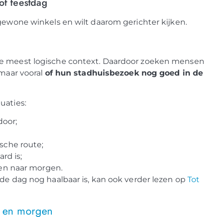
of feestdag
 gewone winkels en wilt daarom gerichter kijken.
de meest logische context. Daardoor zoeken mensen
 maar vooral
of hun stadhuisbezoek nog goed in de
uaties:
door;
sche route;
rd is;
en naar morgen.
 de dag nog haalbaar is, kan ook verder lezen op
Tot
g en morgen