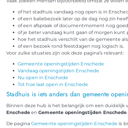
Vaak zoeken mensen bijvoorbeeld omdat ze willen 
of het stadhuis vandaag nog open is in Ensche
of een baliebezoek later op de dag nog zin heeft
of een afspraak of documentmoment nog goed 
of je beter vandaag kunt gaan of morgen kunt 
hoe het stadhuis verschilt van de gemeente al
of een bezoek rond feestdagen nog logisch is.
Voor zulke situaties zijn ook deze pagina’s relevant:
Gemeente openingstijden Enschede
Vandaag openingstijden Enschede
Nu open in Enschede
Tot hoe laat open in Enschede
Stadhuis is iets anders dan gemeente openi
Binnen deze hub is het belangrijk om een duidelijk
Enschede
en
Gemeente openingstijden Enschede
.
De pagina
Gemeente openingstijden Enschede
is b