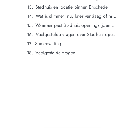
Stadhuis en locatie binnen Enschede
Wat is slimmer: nu, later vandaag of morgen?
Wanneer past Stadhuis openingstijden beter dan gemeente openingstijden?
Veelgestelde vragen over Stadhuis openingstijden Enschede
Samenvatting
Veelgestelde vragen
NOG GEEN LID?
Sluit je vandaag nog aan en ontdek
exclusieve voordelen!