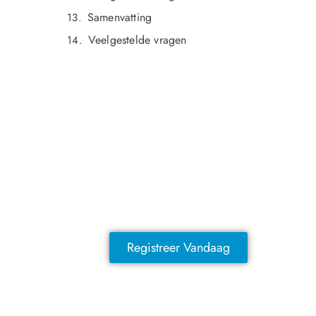
Samenvatting
Veelgestelde vragen
NOG GEEN LID?
Sluit je vandaag nog aan en ontdek
exclusieve voordelen!
Registreer Vandaag