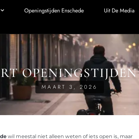
Openingstijden Enschede
Uit De Media
RT OPENINGSTIJDEN
MAART 3, 2026
ede
wil meestal niet alleen weten of iets open is, maar