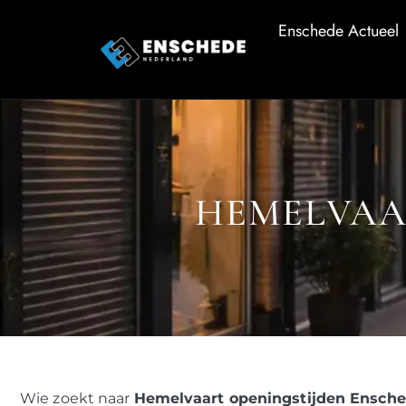
Enschede Actueel
HEMELVAA
Wie zoekt naar
Hemelvaart openingstijden Ensch