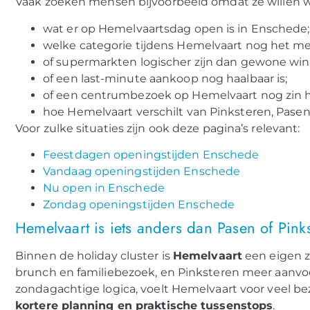
Vaak zoeken mensen bijvoorbeeld omdat ze willen 
wat er op Hemelvaartsdag open is in Enschede;
welke categorie tijdens Hemelvaart nog het mees
of supermarkten logischer zijn dan gewone win
of een last-minute aankoop nog haalbaar is;
of een centrumbezoek op Hemelvaart nog zin h
hoe Hemelvaart verschilt van Pinksteren, Pase
Voor zulke situaties zijn ook deze pagina’s relevant:
Feestdagen openingstijden Enschede
Vandaag openingstijden Enschede
Nu open in Enschede
Zondag openingstijden Enschede
Hemelvaart is iets anders dan Pasen of Pink
Binnen de holiday cluster is
Hemelvaart
een eigen z
brunch en familiebezoek, en Pinksteren meer aanv
zondagachtige logica, voelt Hemelvaart voor veel be
kortere planning en praktische tussenstops
.