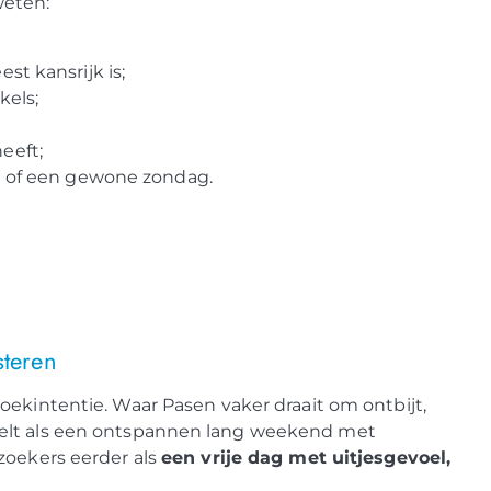
weten:
t kansrijk is;
kels;
eeft;
n of een gewone zondag.
steren
oekintentie. Waar Pasen vaker draait om ontbijt,
oelt als een ontspannen lang weekend met
zoekers eerder als
een vrije dag met uitjesgevoel,