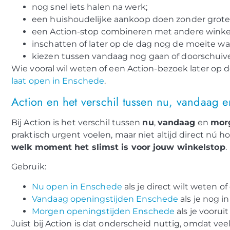
nog snel iets halen na werk;
een huishoudelijke aankoop doen zonder grote
een Action-stop combineren met andere winke
inschatten of later op de dag nog de moeite waa
kiezen tussen vandaag nog gaan of doorschuiv
Wie vooral wil weten of een Action-bezoek later op d
laat open in Enschede
.
Action en het verschil tussen nu, vandaag 
Bij Action is het verschil tussen
nu
,
vandaag
en
mor
praktisch urgent voelen, maar niet altijd direct nú h
welk moment het slimst is voor jouw winkelstop
.
Gebruik:
Nu open in Enschede
als je direct wilt weten o
Vandaag openingstijden Enschede
als je nog i
Morgen openingstijden Enschede
als je voorui
Juist bij Action is dat onderscheid nuttig, omdat vee