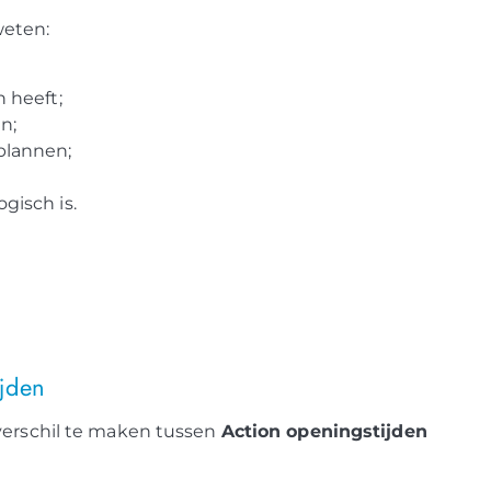
weten:
n heeft;
n;
plannen;
gisch is.
ijden
 verschil te maken tussen
Action openingstijden