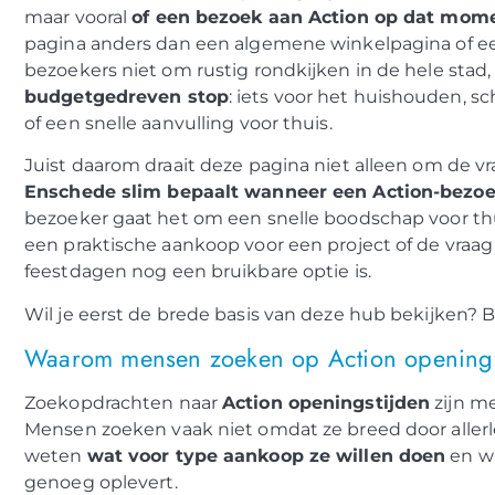
maar vooral
of een bezoek aan Action op dat mome
pagina anders dan een algemene winkelpagina of een 
bezoekers niet om rustig rondkijken in de hele sta
budgetgedreven stop
: iets voor het huishouden, s
of een snelle aanvulling voor thuis.
Juist daarom draait deze pagina niet alleen om de vr
Enschede slim bepaalt wanneer een Action-bezoek 
bezoeker gaat het om een snelle boodschap voor thu
een praktische aankoop voor een project of de vraag 
feestdagen nog een bruikbare optie is.
Wil je eerst de brede basis van deze hub bekijken? 
Waarom mensen zoeken op Action openings
Zoekopdrachten naar
Action openingstijden
zijn me
Mensen zoeken vaak niet omdat ze breed door allerle
weten
wat voor type aankoop ze willen doen
en wi
genoeg oplevert.