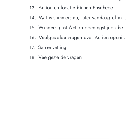
Action en locatie binnen Enschede
Wat is slimmer: nu, later vandaag of morgen?
Wanneer past Action openingstijden beter dan een categoriepagina?
Veelgestelde vragen over Action openingstijden Enschede
Samenvatting
Veelgestelde vragen
NOG GEEN LID?
Sluit je vandaag nog aan en ontdek
exclusieve voordelen!